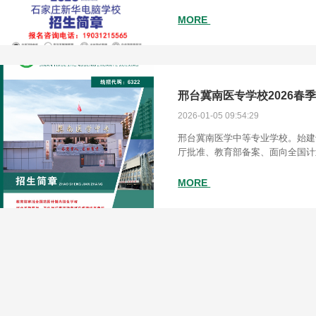
与技术、AI三维产品创意设计、无
达设计、对口计
MORE
邢台冀南医专学校2026春
2026-01-05 09:54:29
邢台冀南医学中等专业学校。始建于
厅批准、教育部备案、面向全国计
医学专业学校。办校三十年来，学
科新生的学历教育，以培
MORE